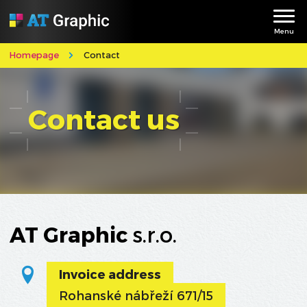
Menu
Homepage
Contact
Contact us
AT Graphic
s.r.o.
Invoice address
Rohanské nábřeží 671/15