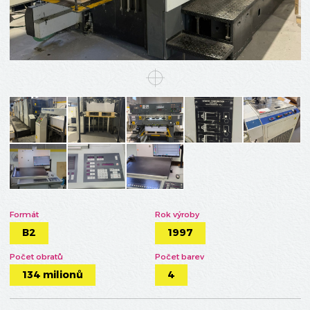
Formát
Rok výroby
B2
1997
Počet obratů
Počet barev
134 milionů
4