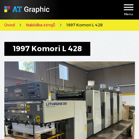
Menu
Úvod
Nabídka strojů
1997 Komori L 428
1997 Komori L 428