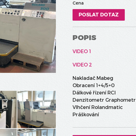
Cena
POSLAT DOTAZ
POPIS
VIDEO 1
VIDEO 2
Nakladač Mabeg
Obracení 1+4/5+0
Dálkové řízení RCI
Denzitometr Graphometr
Vlhčení Rolandmatic
Práškování