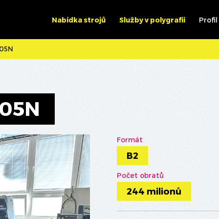
Nabídka strojů
Služby v polygrafii
Profil
305N
305N
Formát
B2
Počet obratů
244 milionů