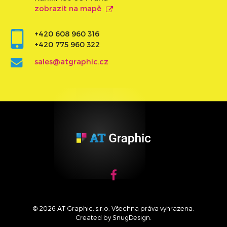
zobrazit na mapě
+420 608 960 316
+420 775 960 322
sales@atgraphic.cz
© 2026 AT Graphic, s.r.o. Všechna práva vyhrazena.
Created by
SnugDesign
.