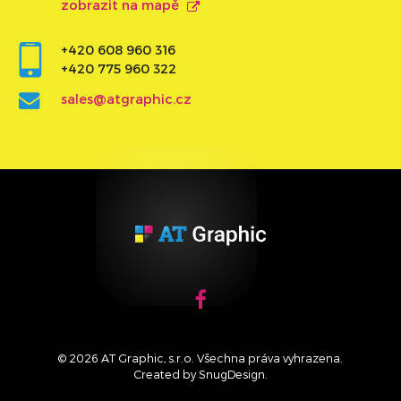
zobrazit na mapě
+420 608 960 316
+420 775 960 322
sales@atgraphic.cz
© 2026 AT Graphic, s.r.o. Všechna práva vyhrazena.
Created by
SnugDesign
.