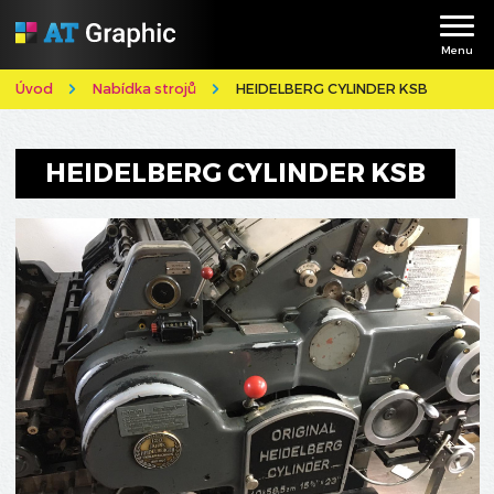
Menu
Úvod
Nabídka strojů
HEIDELBERG CYLINDER KSB
HEIDELBERG CYLINDER KSB