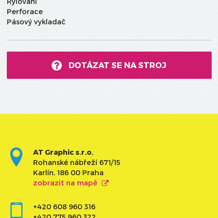
Rylování
Perforace
Pásový vykladač
DOTÁZAT SE NA STROJ
AT Graphic s.r.o.
Rohanské nábřeží 671/15
Karlín, 186 00 Praha
zobrazit na mapě
+420 608 960 316
+420 775 960 322